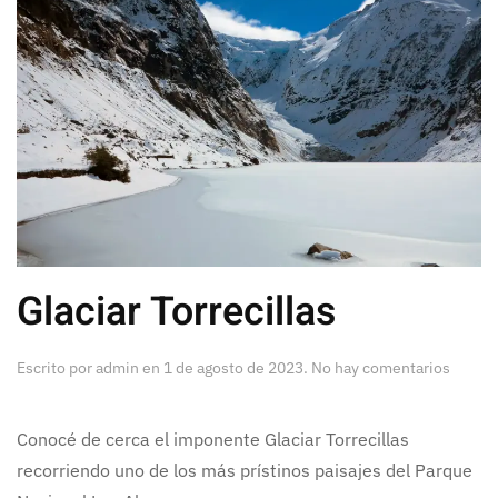
Glaciar Torrecillas
en
Escrito por
admin
en
1 de agosto de 2023
.
No hay comentarios
Glaciar
Torreci
Conocé de cerca el imponente Glaciar Torrecillas
recorriendo uno de los más prístinos paisajes del Parque