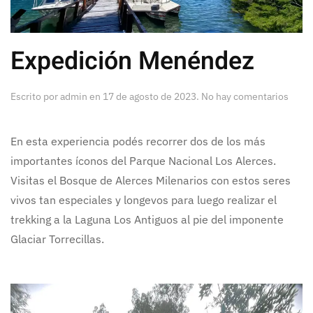
Expedición Menéndez
en
Escrito por
admin
en
17 de agosto de 2023
.
No hay comentarios
Exped
Mené
En esta experiencia podés recorrer dos de los más
importantes íconos del Parque Nacional Los Alerces.
Visitas el Bosque de Alerces Milenarios con estos seres
vivos tan especiales y longevos para luego realizar el
trekking a la Laguna Los Antiguos al pie del imponente
Glaciar Torrecillas.