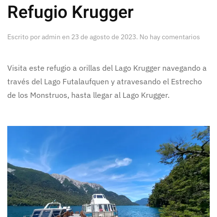
Refugio Krugger
en
Escrito por
admin
en
23 de agosto de 2023
.
No hay comentarios
Refug
Krugg
Visita este refugio a orillas del Lago Krugger navegando a
través del Lago Futalaufquen y atravesando el Estrecho
de los Monstruos, hasta llegar al Lago Krugger.